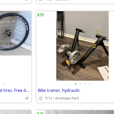
$30
•
•
•
•
•
Mavic Aksium Disc wheelset and tires. Free delivery.
Bike trainer, hydraulic
7/12
Antelope Park
$35