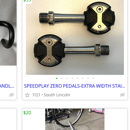
•
•
•
•
•
•
•
•
SPECIALIZED PRO Cx SHALLOW DROP HANDLEBAR--42cm--31.8 Clamp--Alloy
SPEEDPLAY ZERO PEDALS-EXTRA WIDTH STAINLESS SPINDLES
7/21
South Lincoln
$20