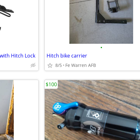
•
 with Hitch Lock
Hitch bike carrier
8/5
Fe Warren AFB
$100