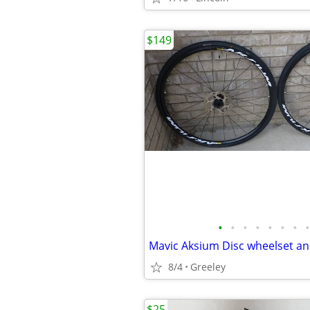
$149
•
•
•
•
•
•
•
•
8/4
Greeley
$25