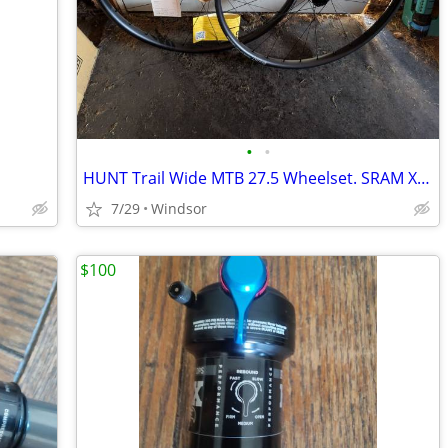
•
•
HUNT Trail Wide MTB 27.5 Wheelset. SRAM XD freehub
7/29
Windsor
$100