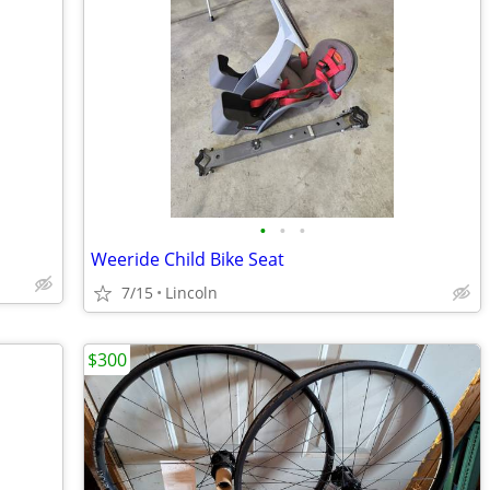
•
•
•
Weeride Child Bike Seat
7/15
Lincoln
$300