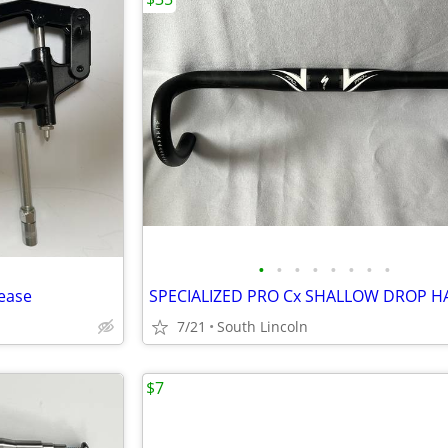
•
•
•
•
•
•
•
•
ease
7/21
South Lincoln
$7