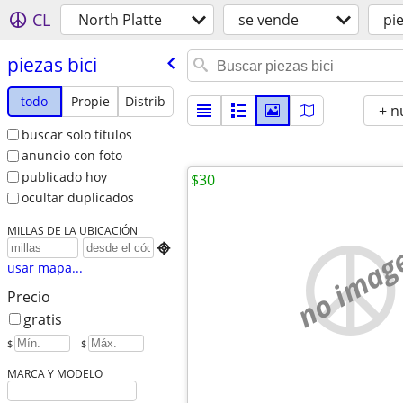
CL
North Platte
se vende
pie
piezas bici
todo
Propie
Distrib
+ n
buscar solo títulos
anuncio con foto
publicado hoy
$30
ocultar duplicados
MILLAS DE LA UBICACIÓN
no imag

usar mapa...
Precio
gratis
$
– $
MARCA Y MODELO