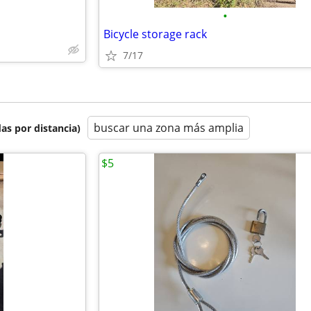
•
Bicycle storage rack
7/17
buscar una zona más amplia
as por distancia)
$5