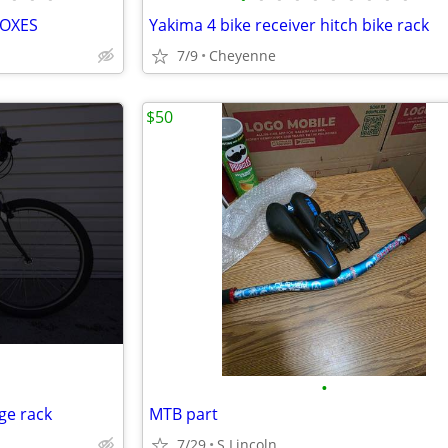
BOXES
Yakima 4 bike receiver hitch bike rack
7/9
Cheyenne
$50
•
ge rack
MTB part
7/29
S.Lincoln