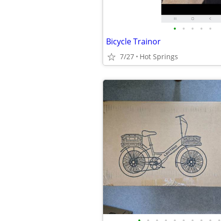
•
•
•
•
•
Bicycle Trainor
7/27
Hot Springs
•
•
•
•
•
•
•
•
•
•