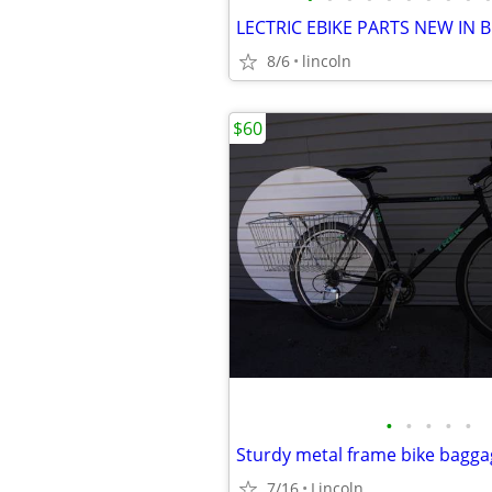
LECTRIC EBIKE PARTS NEW IN 
8/6
lincoln
$60
•
•
•
•
•
Sturdy metal frame bike bagga
7/16
Lincoln