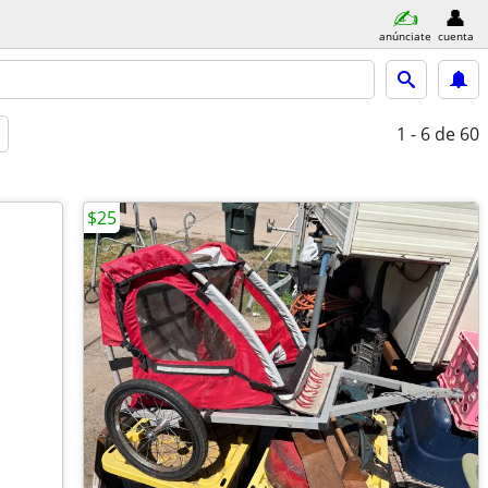
anúnciate
cuenta
1 - 6
de 60
$25