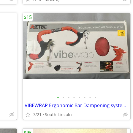
$15
•
•
•
•
•
•
•
•
VIBEWRAP Ergonomic Bar Dampening system--NEW in Box
7/21
South Lincoln
$95