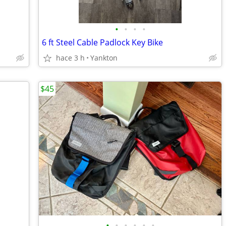
•
•
•
•
6 ft Steel Cable Padlock Key Bike
hace 3 h
Yankton
$45
•
•
•
•
•
•