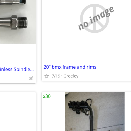
no image
20" bmx frame and rims
SpeedPlay ZERO Extra-wide Stainless Spindles--65MM
7/19
Greeley
$30