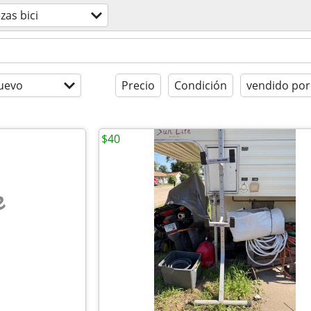
zas bici
uevo
Precio
Condición
vendido por
$40
e