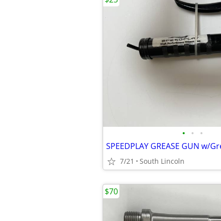
•
•
•
SPEEDPLAY GREASE GUN w/Gr
7/21
South Lincoln
$70