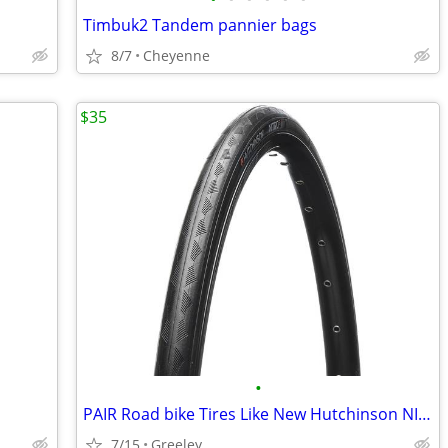
Timbuk2 Tandem pannier bags
8/7
Cheyenne
$35
•
PAIR Road bike Tires Like New Hutchinson NITRO 2 700c x 28 (PAIR)
7/15
Greeley