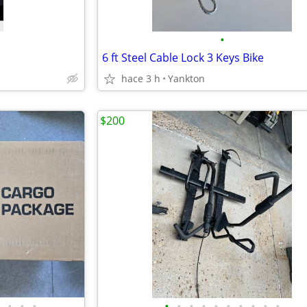
•
6 ft Steel Cable Lock 3 Keys Bike
hace 3 h
Yankton
$200
•
•
•
•
•
•
•
•
•
•
•
•
•