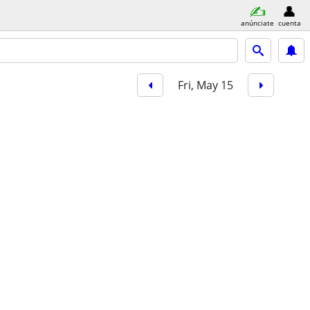
anúnciate
cuenta
Fri, May 15