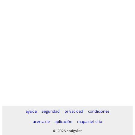
ayuda
Seguridad
privacidad
condiciones
acerca de
aplicación
mapa del sitio
© 2026 craigslist