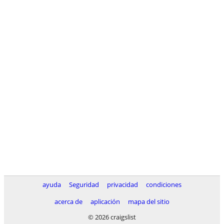
ayuda
Seguridad
privacidad
condiciones
acerca de
aplicación
mapa del sitio
© 2026 craigslist