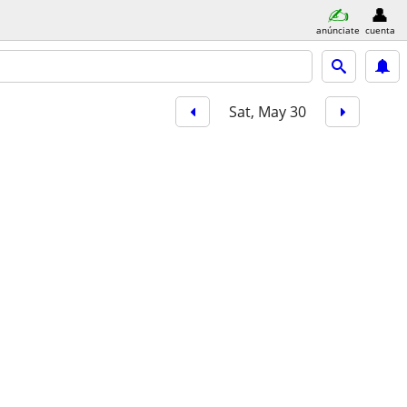
anúnciate
cuenta
Sat, May 30