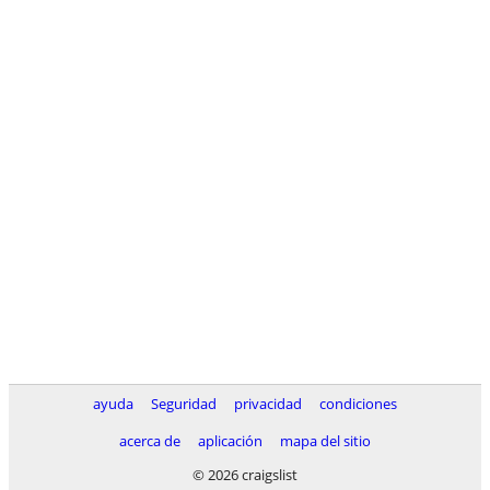
ayuda
Seguridad
privacidad
condiciones
acerca de
aplicación
mapa del sitio
© 2026 craigslist