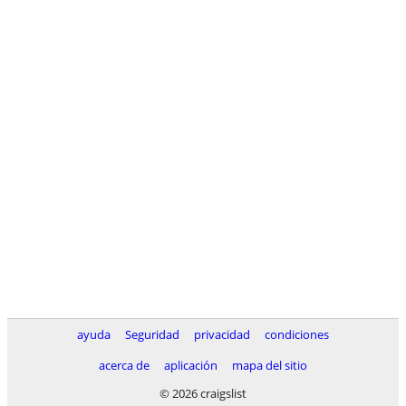
ayuda
Seguridad
privacidad
condiciones
acerca de
aplicación
mapa del sitio
© 2026 craigslist