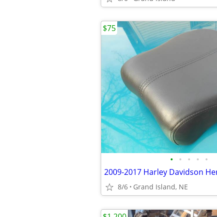
$75
•
•
•
•
•
8/6
Grand Island, NE
$1,200