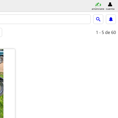
anúnciate
cuenta
1 - 5
de 60