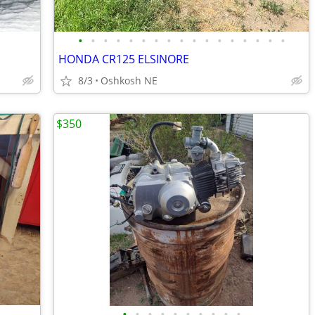
•
•
•
•
•
•
•
•
•
•
•
•
•
•
•
•
•
HONDA CR125 ELSINORE
8/3
Oshkosh NE
$350
•
•
•
•
•
•
•
•
•
•