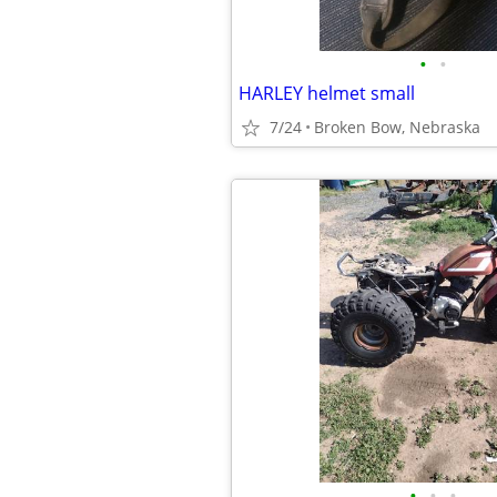
•
•
HARLEY helmet small
7/24
Broken Bow, Nebraska
•
•
•