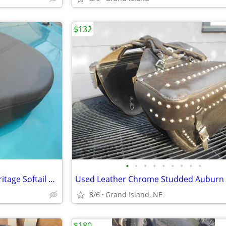
$132
•
•
•
•
•
•
•
•
•
2009-2017 Harley Davidson Heritage Softail Rear Passenger Seat
8/6
Grand Island, NE
$180