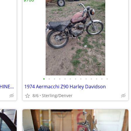
•
•
•
•
•
•
•
•
•
•
•
•
•
1995 - 2016 HARLEY TOURING VANCE & HINES SLASH CUT SLIP ONS
1974 Aermacchi Z90 Harley Davidson
8/6
Sterling/Denver