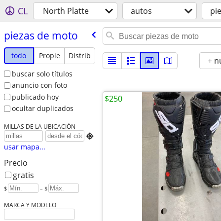
CL
North Platte
autos
pi
piezas de moto
todo
Propie
Distrib
+ n
buscar solo títulos
anuncio con foto
publicado hoy
$250
ocultar duplicados
MILLAS DE LA UBICACIÓN

usar mapa...
Precio
gratis
$
– $
MARCA Y MODELO