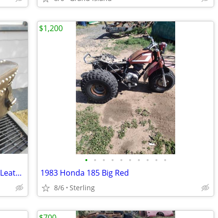
$1,200
•
•
•
•
•
•
•
•
•
•
Used Leather Chrome Studded Auburn Leather Saddle Bags
1983 Honda 185 Big Red
8/6
Sterling
$700