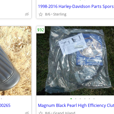
1998-2016 Harley-Davidson Parts Sporst
8/6
Sterling
$92
•
•
•
•
•
•
•
000265
8/6
Grand Island