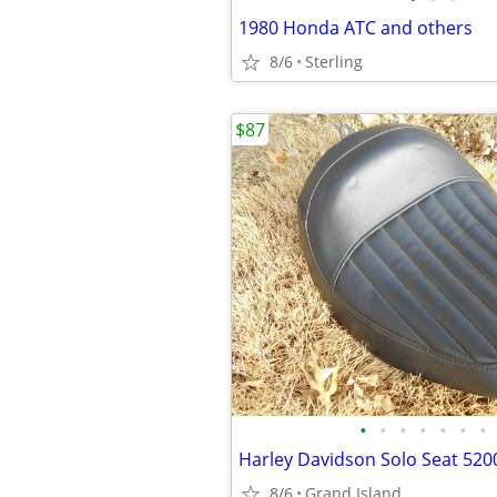
1980 Honda ATC and others
8/6
Sterling
$87
•
•
•
•
•
•
•
Harley Davidson Solo Seat 52
8/6
Grand Island