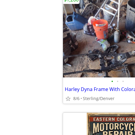
•
•
•
Harley Dyna Frame With Colora
8/6
Sterling/Denver