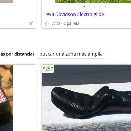
•
•
•
•
•
1998 Davidson Electra glide
7/22
Ogallala
buscar una zona más amplia
as por distancia)
$250