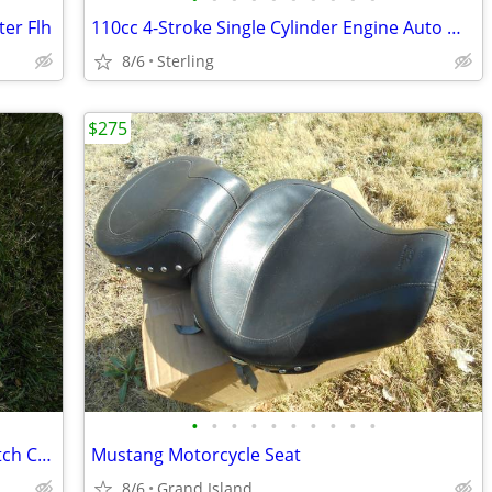
er Flh
110cc 4-Stroke Single Cylinder Engine Auto Motor Honda Style
8/6
Sterling
$275
•
•
•
•
•
•
•
•
•
•
Magnum Black Pearl High Efficiency Clutch Cable-1903446
Mustang Motorcycle Seat
8/6
Grand Island