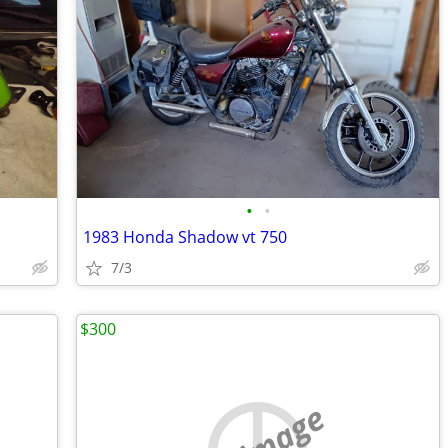
•
•
1983 Honda Shadow vt 750
7/3
$300