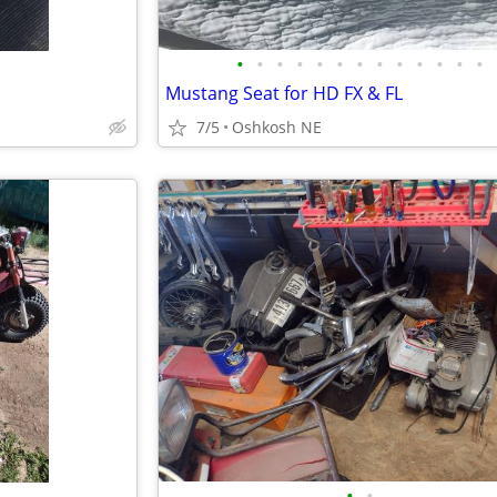
•
•
•
•
•
•
•
•
•
•
•
•
•
Mustang Seat for HD FX & FL
7/5
Oshkosh NE
•
•