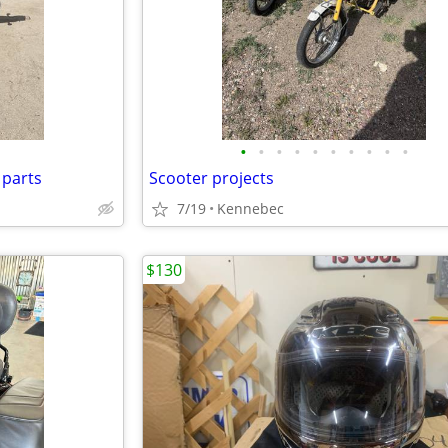
•
•
•
•
•
•
•
•
•
•
 parts
Scooter projects
7/19
Kennebec
$130