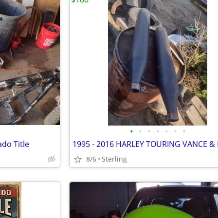
•
•
•
•
•
•
•
do Title
8/6
Sterling