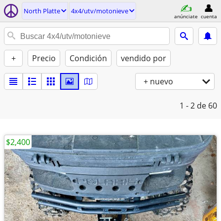
North Platte
4x4/utv/motonieve
anúnciate
cuenta
+
Precio
Condición
vendido por
+ nuevo
1 - 2
de 60
$2,400