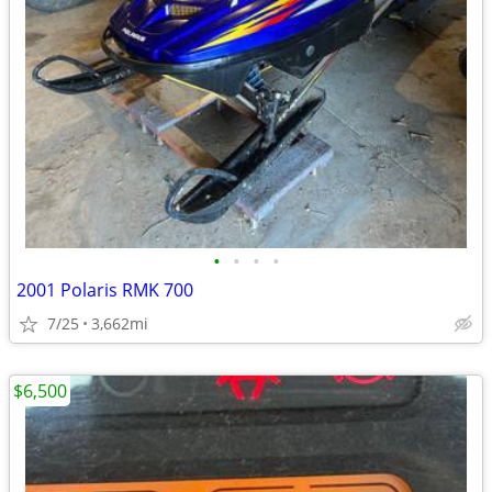
•
•
•
•
2001 Polaris RMK 700
7/25
3,662mi
$6,500