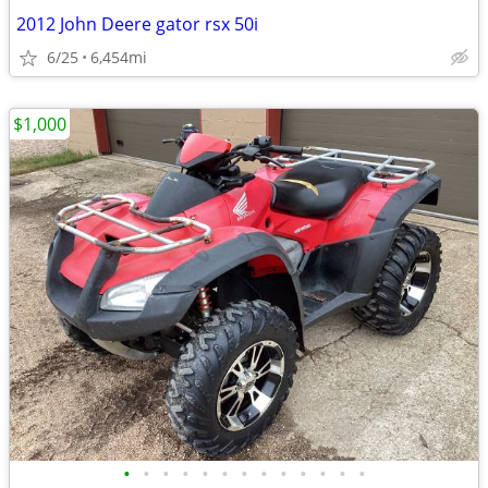
2012 John Deere gator rsx 50i
6/25
6,454mi
$1,000
•
•
•
•
•
•
•
•
•
•
•
•
•