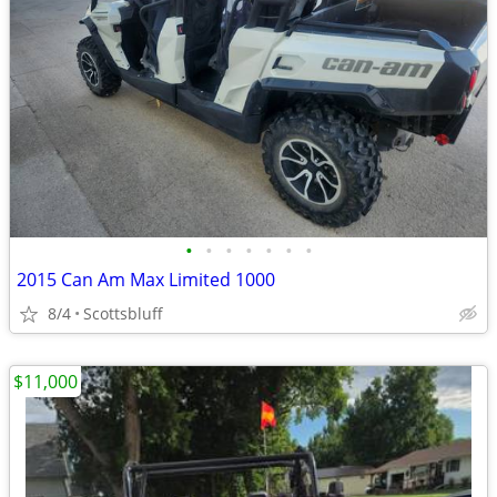
•
•
•
•
•
•
•
2015 Can Am Max Limited 1000
8/4
Scottsbluff
$11,000