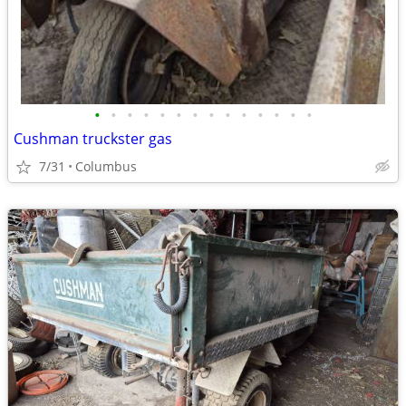
•
•
•
•
•
•
•
•
•
•
•
•
•
•
Cushman truckster gas
7/31
Columbus