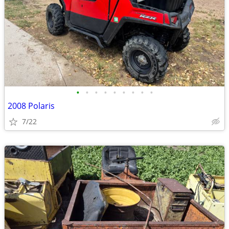
•
•
•
•
•
•
•
•
•
2008 Polaris
7/22