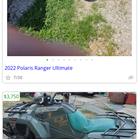
•
•
•
•
•
•
•
•
•
2022 Polaris Ranger Ultimate
7/30
$3,750