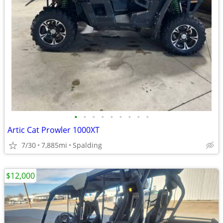
•
•
•
•
•
•
•
•
•
Artic Cat Prowler 1000XT
7/30
7,885mi
Spalding
$12,000