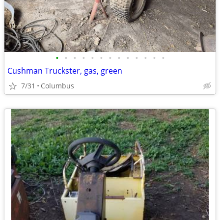
•
•
•
•
•
•
•
•
•
•
•
•
•
Cushman Truckster, gas, green
7/31
Columbus