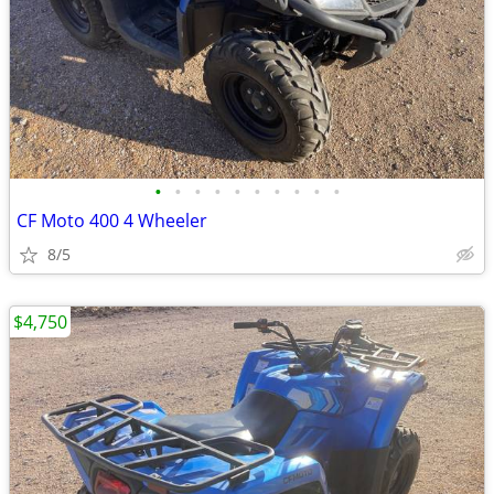
•
•
•
•
•
•
•
•
•
•
CF Moto 400 4 Wheeler
8/5
$4,750