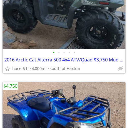
•
•
•
•
•
2016 Arctic Cat Alterra 500 4x4 ATV/Quad $3,750 Mud Cat Sale
hace 6 h
4,000mi
south of Haxtun
$4,750