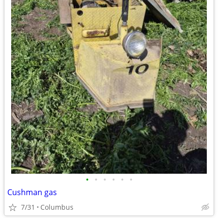
•
•
•
•
•
•
Cushman gas
7/31
Columbus