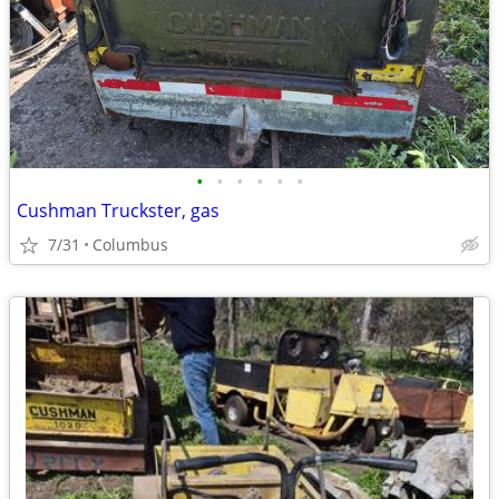
•
•
•
•
•
•
Cushman Truckster, gas
7/31
Columbus