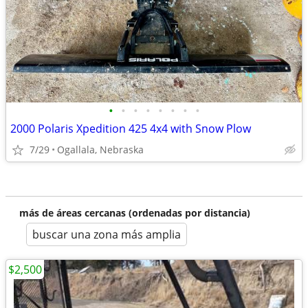
•
•
•
•
•
•
•
•
2000 Polaris Xpedition 425 4x4 with Snow Plow
7/29
Ogallala, Nebraska
más de áreas cercanas (ordenadas por distancia)
buscar una zona más amplia
$2,500