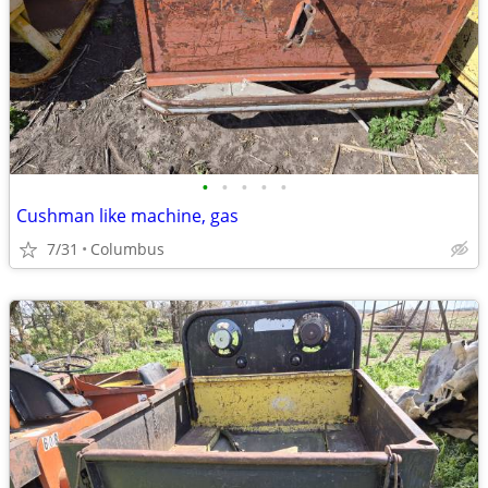
•
•
•
•
•
Cushman like machine, gas
7/31
Columbus