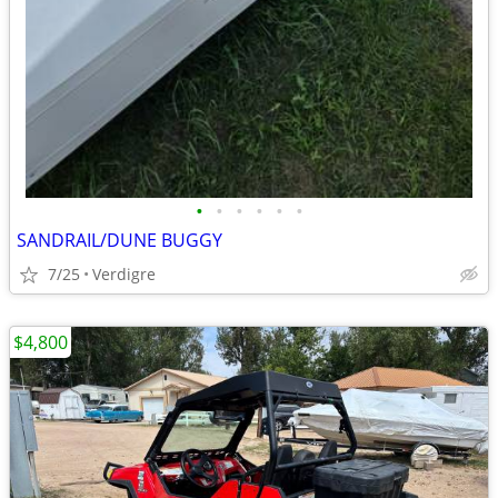
•
•
•
•
•
•
SANDRAIL/DUNE BUGGY
7/25
Verdigre
$4,800