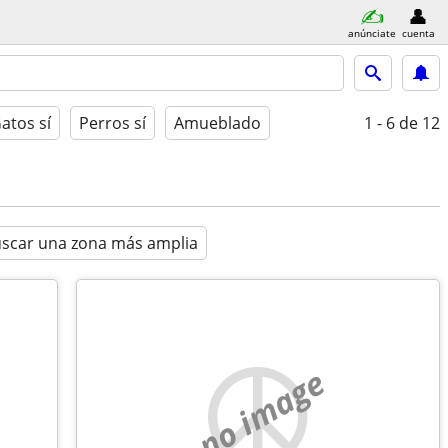
anúnciate
cuenta
atos sí
Perros sí
Amueblado
1 - 6
de 12
scar una zona más amplia
no image