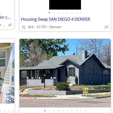
•
•
•
•
•
•
•
•
Forty year , home remodel guy looking for cheaper rentt
Housing Swap SAN DIEGO 4 DENVER
Anywhere on the outskirts of denver colorado
8/4
317ft
Denver
2
•
•
•
•
•
•
•
•
•
•
•
•
•
•