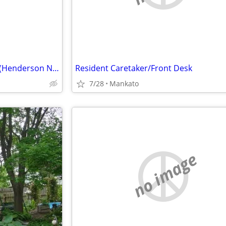
Remodeler/Maintenance Tech (Henderson Nebraska)
Resident Caretaker/Front Desk
7/28
Mankato
no image