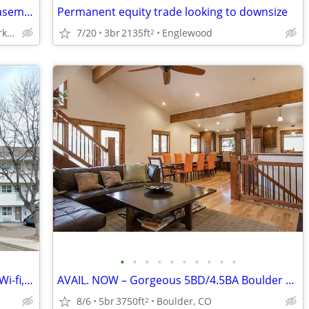
4BR/4BA Single Family home with Full Basement
Permanent equity trade looking to downsize
Parker/LoneTree - Clarke Farms
7/20
3br
2135ft
Englewood
2
•
•
•
•
•
•
•
•
•
•
Furnished Studio - Move-in Ready, Free Wi-fi, Great Location!
AVAIL. NOW – Gorgeous 5BD/4.5BA Boulder Home Looking for a House Swap!
8/6
5br
3750ft
Boulder, CO
2