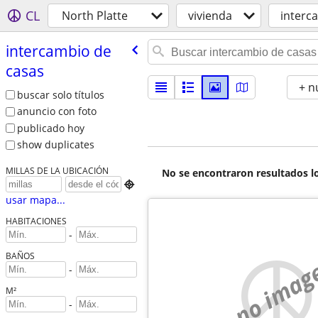
CL
North Platte
vivienda
interc
intercambio de
casas
+ n
buscar solo títulos
anuncio con foto
publicado hoy
show duplicates
MILLAS DE LA UBICACIÓN
No se encontraron resultados lo

usar mapa...
HABITACIONES
-
BAÑOS
no imag
-
M²
-