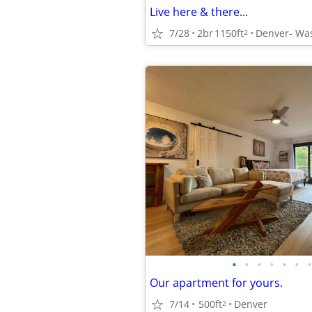
Live here & there...
7/28
2br
1150ft
Denver- Wa
2
•
•
•
•
•
•
•
Our apartment for yours.
7/14
500ft
Denver
2