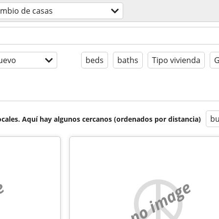
ambio de casas
uevo
beds
baths
Tipo vivienda
G
bu
cales. Aquí hay algunos cercanos (ordenados por distancia)
e
no image