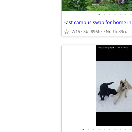
•
•
•
•
•
•
•
East campus swap for home in
7/15
3br
896ft
North 33rd
2
•
•
•
•
•
•
•
•
•
•