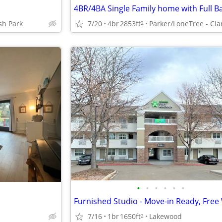
sh Park
7/20
4br
2853ft
2
•
•
•
•
•
•
7/16
1br
1650ft
Lakewood
2