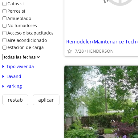
Gatos sí
Perros sí
Amueblado
No fumadores
Acceso discapacitados
aire acondicionado
estación de carga
7/28
HENDERSON
Tipo vivienda
Lavand
Parking
restab
aplicar