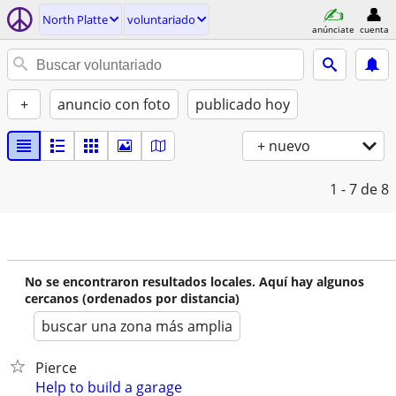
North Platte
voluntariado
anúnciate
cuenta
+
anuncio con foto
publicado hoy
+ nuevo
1 - 7
de 8
No se encontraron resultados locales. Aquí hay algunos
cercanos (ordenados por distancia)
buscar una zona más amplia
Pierce
Help to build a garage